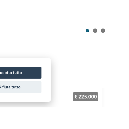
1
2
3
na
ccetta tutto
Rifiuta tutto
€ 225.000