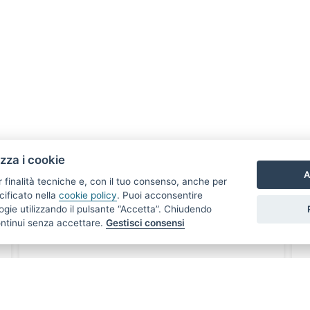
 nostri immobili in vetri
izza i cookie
A
r finalità tecniche e, con il tuo consenso, anche per
cificato nella
cookie policy
. Puoi acconsentire
nologie utilizzando il pulsante “Accetta”. Chiudendo
ontinui senza accettare.
Gestisci consensi
€ 350.000