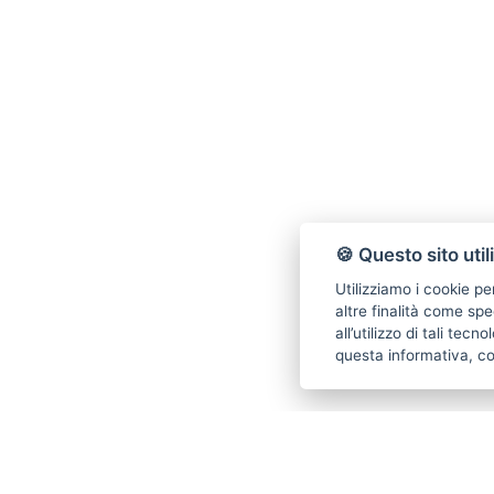
I
🍪 Questo sito util
Utilizziamo i cookie pe
altre finalità come spe
all’utilizzo di tali tec
questa informativa, c
70.000
€ 360.000