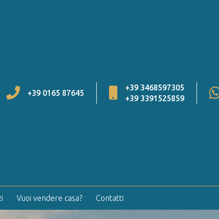
+39 3468597305
+39 0165 87645
+39 3391525859
i
Vuoi vendere casa?
Contatti