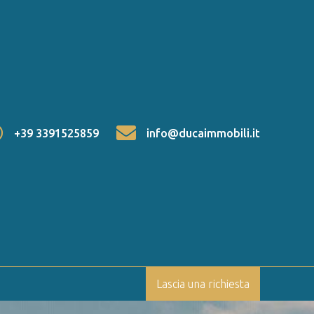
+39 3391525859
info@ducaimmobili.it
Lascia una richiesta